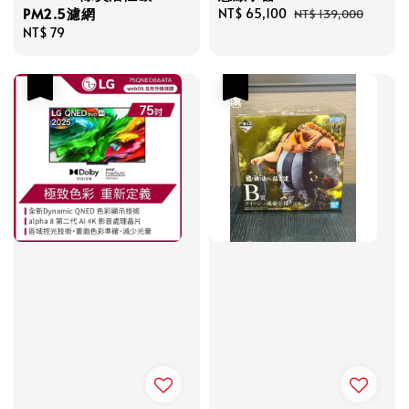
PM2.5濾網
Sale
NT$ 65,100
Regular
NT$ 139,000
Regular
NT$ 79
price
price
price
優惠
優惠