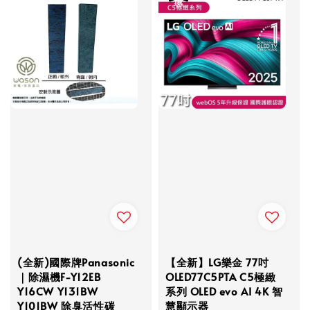
(全新)國際牌Panasonic
【全新】LG樂金 77吋
｜除濕機F-Y12EB
OLED77C5PTA C5極緻
Y16CW Y131BW
系列 OLED evo AI 4K 智
Y101BW 除臭活性碳
慧顯示器