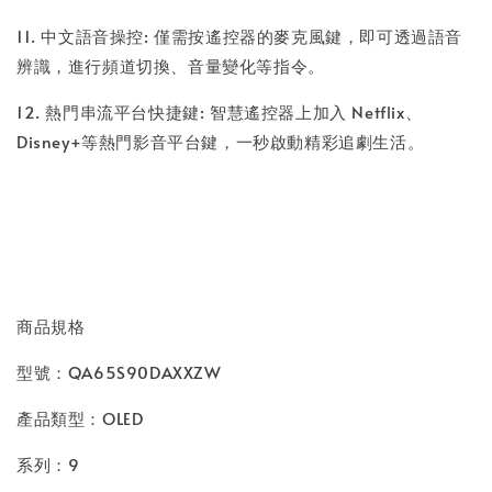
11. 中文語音操控: 僅需按遙控器的麥克風鍵，即可透過語音
辨識，進行頻道切換、音量變化等指令。
12. 熱門串流平台快捷鍵: 智慧遙控器上加入 Netflix、
Disney+等熱門影音平台鍵，一秒啟動精彩追劇生活。
商品規格
型號：QA65S90DAXXZW
產品類型：OLED
系列：9