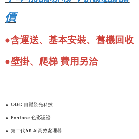
價
●含運送、基本安裝、舊機回收
補(其他/運費/安裝/壁掛)用1元=數量1(請按照
客服聊聊後下單)
●壁掛、爬梯 費用另洽
-
+
NT$ 1
NT$ 2
加入購物車
▲ OLED 自體發光科技
▲ Pantone 色彩認證
▲ 第二代4K AI高效處理器