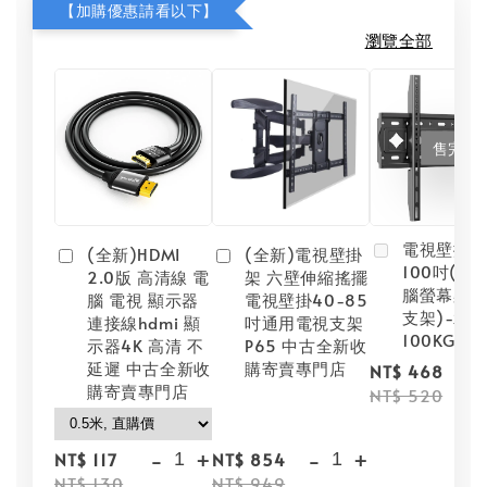
【加購優惠請看以下】
瀏覽全部
售完
電視壁掛架
(全新)HDMI
(全新)電視壁掛
100吋(壁
2.0版 高清線 電
架 六壁伸縮搖擺
腦螢幕架/
腦 電視 顯示器
電視壁掛40-85
支架)-承重
連接線hdmi 顯
吋通用電視支架
100KG【
示器4K 高清 不
P65 中古全新收
延遲 中古全新收
購寄賣專門店
NT$ 468
購寄賣專門店
NT$ 520
-
+
-
+
NT$ 117
NT$ 854
NT$ 130
NT$ 949