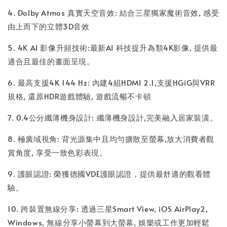
4. Dolby Atmos 真實天空音效: 結合三星獨家魔術音效, 感受
由上而下的立體3D音效
5. 4K AI 影像升頻技術:最新AI 科技提升為類4K影像, 提供最
適合且最佳的畫面呈現。
6. 最高支援4K 144 Hz: 內建4組HDMI 2.1,支援HGiG與VRR
規格, 還原HDR遊戲體驗, 遊戲流暢不卡頓
7. 0.4公分纖薄機身設計: 纖薄機身設計,完美融入居家裝潢。
8. 極廣域視角: 背光源集中且均勻擴散至螢幕,放大消費者觀
賞角度, 享受一致色彩表現。
9. 護眼認證: 榮獲德國VDE護眼認證，提供最舒適的觀看體
驗。
10. 跨裝置無線分享: 透過三星Smart View, iOS AirPlay2,
Windows, 無線分享小螢幕到大螢幕, 娛樂或工作更加輕鬆