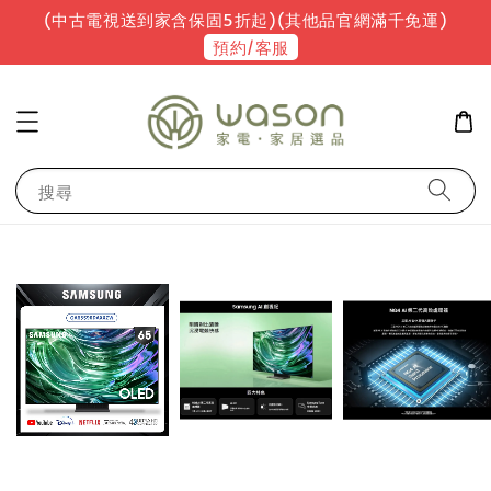
(中古電視送到家含保固5折起)(其他品官網滿千免運)
預約/客服
搜尋