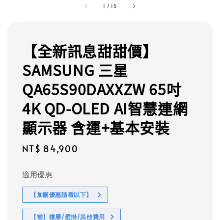
1
/
15
【全新訊息甜甜價】
SAMSUNG 三星
QA65S90DAXXZW 65吋
4K QD-OLED AI智慧連網
顯示器 含運+基本安裝
Regular
NT$ 84,900
price
適用優惠
【加購優惠請看以下】
【補】樓層/壁掛/其他費用