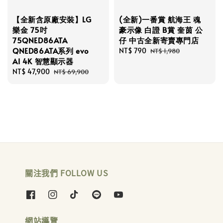
【全新含原廠安裝】LG
(全新)一番賞 航海王 魂
樂金 75吋
豪示像 白證 B賞 奎茵 公
75QNED86ATA
仔 中古全新寄賣專門店
QNED86ATA系列 evo
Sale
NT$ 790
Regular
NT$ 1,980
AI 4K 智慧顯示器
price
price
Sale
NT$ 47,900
Regular
NT$ 69,900
price
price
關注我們 FOLLOW US
網站導覽