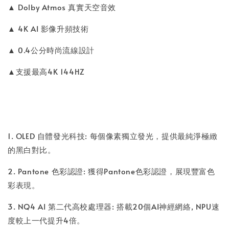
▲ Dolby Atmos 真實天空音效
▲ 4K AI 影像升頻技術
▲ 0.4公分時尚流線設計
▲支援最高4K 144HZ
1. OLED 自體發光科技: 每個像素獨立發光，提供最純淨極緻
的黑白對比。
2. Pantone 色彩認證: 獲得Pantone色彩認證，展現豐富色
彩表現。
3. NQ4 AI 第二代高校處理器: 搭載20個AI神經網絡, NPU速
度較上一代提升4倍。