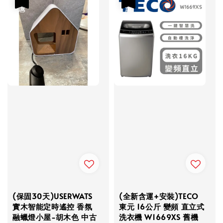
(保固30天)USERWATS
(全新含運+安裝)TECO
實木智能定時遙控 香氛
東元 16公斤 變頻 直立式
融蠟燈小屋-胡木色 中古
洗衣機 W1669XS 舊機