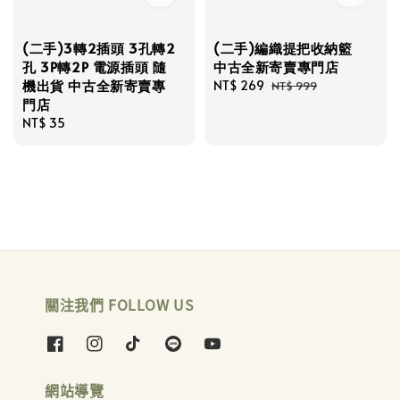
(二手)3轉2插頭 3孔轉2
(二手)編織提把收納籃
孔 3P轉2P 電源插頭 隨
中古全新寄賣專門店
機出貨 中古全新寄賣專
Sale
NT$ 269
Regular
NT$ 999
門店
price
price
Regular
NT$ 35
price
關注我們 FOLLOW US
網站導覽