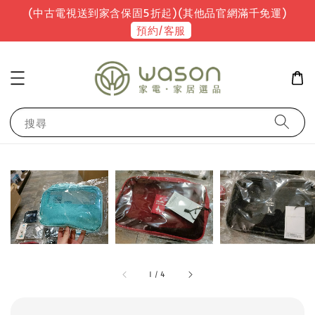
(中古電視送到家含保固5折起)(其他品官網滿千免運)
預約/客服
搜尋
1
/
4